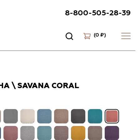
8-800-505-28-39
(
0 ₽
)
А \ SAVANA CORAL