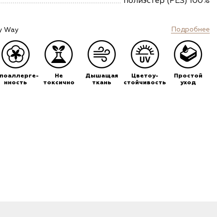
полиэстер (PES) 100%
Подробнее
y Way
ипоаллерге-
Не
Дышащая
Цветоу-
Простой
нность
токсично
ткань
стойчивость
уход