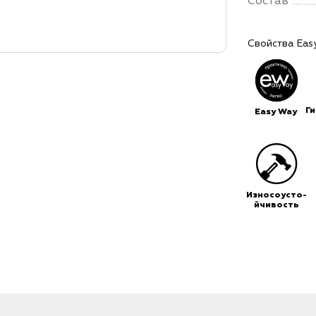
Состав
Свойства Eas
Г
Easy Way
Износоусто-
йчивость