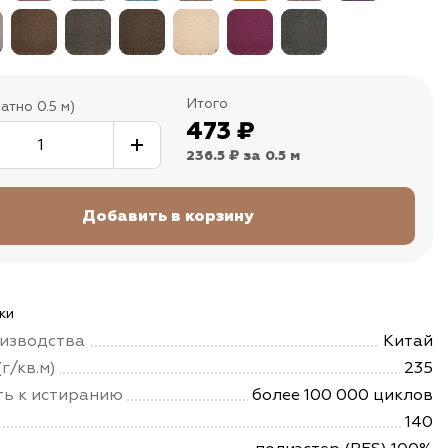
Итого
атно 0.5 м)
473
₽
236.5 ₽
за 0.5 м
ки
изводства
Китай
г/кв.м)
235
ть к истиранию
более 100 000 циклов
140