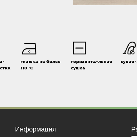
а-
глажка не более
горизонта-льная
сухая 
стка
110 °C
сушка
Информация
Р