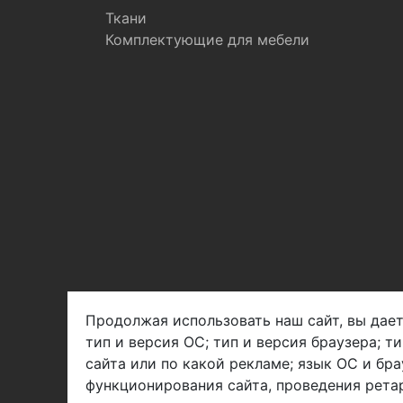
Ткани
Комплектующие для мебели
Продолжая использовать наш сайт, вы дает
тип и версия ОС; тип и версия браузера; т
Арбен текстиль г. Щелково, пер.
сайта или по какой рекламе; язык ОС и бра
1-й Советский д.25, владение 2.
функционирования сайта, проведения ретар