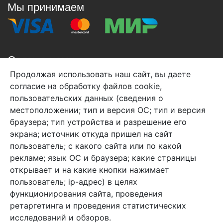
Мы принимаем
Связь с нами
Продолжая использовать наш сайт, вы даете
+7 (495) 933-38-08
согласие на обработку файлов cookie,
info@arben-textile.ru
- оптовые продажи
пользовательских данных (сведения о
местоположении; тип и версия ОС; тип и версия
браузера; тип устройства и разрешение его
экрана; источник откуда пришел на сайт
пользователь; с какого сайта или по какой
Арбен текстиль г. Щелково, пер.
рекламе; язык ОС и браузера; какие страницы
1-й Советский д.25, владение 2.
открывает и на какие кнопки нажимает
пользователь; ip-адрес) в целях
функционирования сайта, проведения
Мы в соц. сетях
ретаргетинга и проведения статистических
исследований и обзоров.