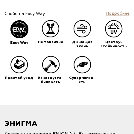
Подробнее
Свойства Easy Way
Не токсично
Дышащая
Цветоу-
Easy Way
ткань
стойчивость
Простой уход
Износоусто-
Супермягко-
йчивость
сть
ЭНИГМА