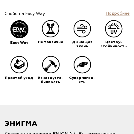
Подробнее
Свойства Easy Way
Не токсично
Дышащая
Цветоу-
Easy Way
ткань
стойчивость
Простой уход
Износоусто-
Супермягко-
йчивость
сть
ЭНИГМА