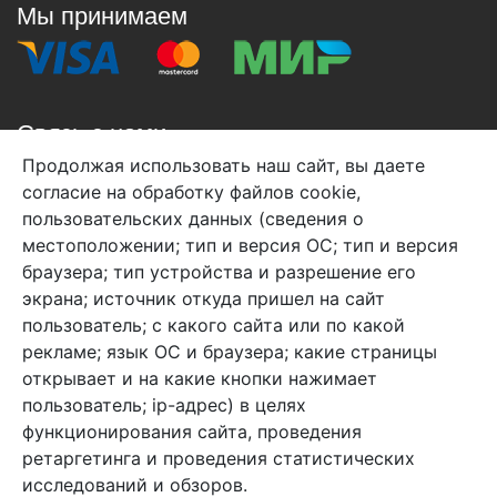
Мы принимаем
Связь с нами
Продолжая использовать наш сайт, вы даете
+7 (495) 933-38-08
согласие на обработку файлов cookie,
info@arben-textile.ru
- оптовые продажи
пользовательских данных (сведения о
местоположении; тип и версия ОС; тип и версия
браузера; тип устройства и разрешение его
экрана; источник откуда пришел на сайт
пользователь; с какого сайта или по какой
Арбен текстиль г. Щелково, пер.
рекламе; язык ОС и браузера; какие страницы
1-й Советский д.25, владение 2.
открывает и на какие кнопки нажимает
пользователь; ip-адрес) в целях
функционирования сайта, проведения
Мы в соц. сетях
ретаргетинга и проведения статистических
исследований и обзоров.