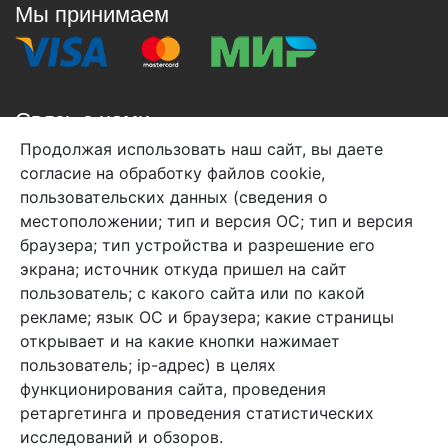
Мы принимаем
Связь с нами
Продолжая использовать наш сайт, вы даете
+7 (495) 933-38-08
согласие на обработку файлов cookie,
info@arben-textile.ru
- оптовые продажи
пользовательских данных (сведения о
местоположении; тип и версия ОС; тип и версия
браузера; тип устройства и разрешение его
экрана; источник откуда пришел на сайт
пользователь; с какого сайта или по какой
Арбен текстиль г. Щелково, пер.
рекламе; язык ОС и браузера; какие страницы
1-й Советский д.25, владение 2.
открывает и на какие кнопки нажимает
пользователь; ip-адрес) в целях
функционирования сайта, проведения
Мы в соц. сетях
ретаргетинга и проведения статистических
исследований и обзоров.