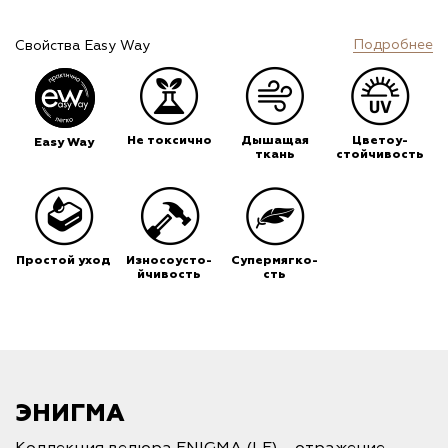
Подробнее
Свойства Easy Way
Не токсично
Дышащая
Цветоу-
Easy Way
ткань
стойчивость
Простой уход
Износоусто-
Супермягко-
йчивость
сть
ЭНИГМА