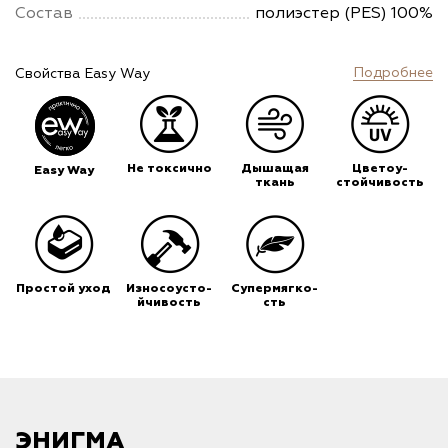
Состав
полиэстер (PES) 100%
Подробнее
Свойства Easy Way
Не токсично
Дышащая
Цветоу-
Easy Way
ткань
стойчивость
Простой уход
Износоусто-
Супермягко-
йчивость
сть
ЭНИГМА