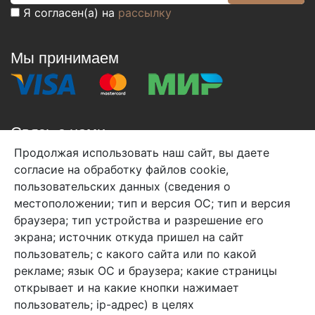
Я согласен(а) на
рассылку
Мы принимаем
Связь с нами
Продолжая использовать наш сайт, вы даете
+7 (495) 933-38-08
согласие на обработку файлов cookie,
info@arben-textile.ru
- оптовые продажи
пользовательских данных (сведения о
местоположении; тип и версия ОС; тип и версия
браузера; тип устройства и разрешение его
экрана; источник откуда пришел на сайт
пользователь; с какого сайта или по какой
Арбен текстиль г. Щелково, пер.
рекламе; язык ОС и браузера; какие страницы
1-й Советский д.25, владение 2.
открывает и на какие кнопки нажимает
пользователь; ip-адрес) в целях