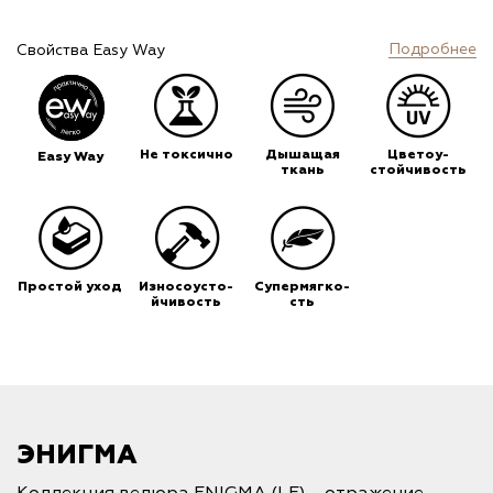
Подробнее
Свойства Easy Way
Не токсично
Дышащая
Цветоу-
Easy Way
ткань
стойчивость
Простой уход
Износоусто-
Супермягко-
йчивость
сть
ЭНИГМА