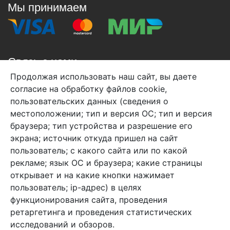
Мы принимаем
Связь с нами
Продолжая использовать наш сайт, вы даете
+7 (495) 933-38-08
согласие на обработку файлов cookie,
info@arben-textile.ru
- оптовые продажи
пользовательских данных (сведения о
местоположении; тип и версия ОС; тип и версия
браузера; тип устройства и разрешение его
экрана; источник откуда пришел на сайт
пользователь; с какого сайта или по какой
Арбен текстиль г. Щелково, пер.
рекламе; язык ОС и браузера; какие страницы
1-й Советский д.25, владение 2.
открывает и на какие кнопки нажимает
пользователь; ip-адрес) в целях
функционирования сайта, проведения
Мы в соц. сетях
ретаргетинга и проведения статистических
исследований и обзоров.