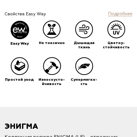
Подробнее
Свойства Easy Way
Не токсично
Дышащая
Цветоу-
Easy Way
ткань
стойчивость
Простой уход
Износоусто-
Супермягко-
йчивость
сть
ЭНИГМА