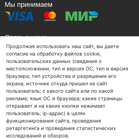
Мы принимаем
Связь с нами
Продолжая использовать наш сайт, вы даете
+7 (495) 933-38-08
согласие на обработку файлов cookie,
info@arben-textile.ru
- оптовые продажи
пользовательских данных (сведения о
местоположении; тип и версия ОС; тип и версия
браузера; тип устройства и разрешение его
экрана; источник откуда пришел на сайт
пользователь; с какого сайта или по какой
Арбен текстиль г. Щелково, пер.
рекламе; язык ОС и браузера; какие страницы
1-й Советский д.25, владение 2.
открывает и на какие кнопки нажимает
пользователь; ip-адрес) в целях
функционирования сайта, проведения
Мы в соц. сетях
ретаргетинга и проведения статистических
исследований и обзоров.