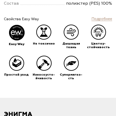
Состав
полиэстер (PES) 100%
Подробнее
Свойства Easy Way
Не токсично
Дышащая
Цветоу-
Easy Way
ткань
стойчивость
Простой уход
Износоусто-
Супермягко-
йчивость
сть
ЭНИГМА