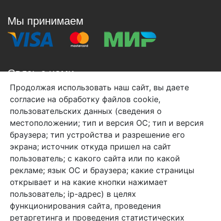
Мы принимаем
Связь с нами
Продолжая использовать наш сайт, вы даете
+7 (495) 933-38-08
согласие на обработку файлов cookie,
info@arben-textile.ru
- оптовые продажи
пользовательских данных (сведения о
местоположении; тип и версия ОС; тип и версия
браузера; тип устройства и разрешение его
экрана; источник откуда пришел на сайт
пользователь; с какого сайта или по какой
Арбен текстиль г. Щелково, пер.
рекламе; язык ОС и браузера; какие страницы
1-й Советский д.25, владение 2.
открывает и на какие кнопки нажимает
пользователь; ip-адрес) в целях
функционирования сайта, проведения
Мы в соц. сетях
ретаргетинга и проведения статистических