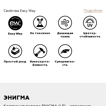
Подробнее
Свойства Easy Way
Не токсично
Дышащая
Цветоу-
Easy Way
ткань
стойчивость
Простой уход
Износоусто-
Супермягко-
йчивость
сть
ЭНИГМА