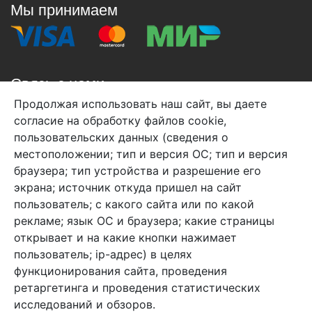
Мы принимаем
Связь с нами
Продолжая использовать наш сайт, вы даете
+7 (495) 933-38-08
согласие на обработку файлов cookie,
info@arben-textile.ru
- оптовые продажи
пользовательских данных (сведения о
местоположении; тип и версия ОС; тип и версия
браузера; тип устройства и разрешение его
экрана; источник откуда пришел на сайт
пользователь; с какого сайта или по какой
Арбен текстиль г. Щелково, пер.
рекламе; язык ОС и браузера; какие страницы
1-й Советский д.25, владение 2.
открывает и на какие кнопки нажимает
пользователь; ip-адрес) в целях
функционирования сайта, проведения
Мы в соц. сетях
ретаргетинга и проведения статистических
исследований и обзоров.