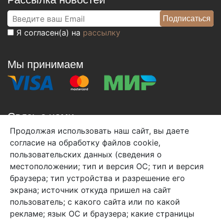
Я согласен(а) на
рассылку
Мы принимаем
Связь с нами
Продолжая использовать наш сайт, вы даете
+7 (495) 933-38-08
согласие на обработку файлов cookie,
info@arben-textile.ru
- оптовые продажи
пользовательских данных (сведения о
местоположении; тип и версия ОС; тип и версия
браузера; тип устройства и разрешение его
экрана; источник откуда пришел на сайт
пользователь; с какого сайта или по какой
Арбен текстиль г. Щелково, пер.
рекламе; язык ОС и браузера; какие страницы
1-й Советский д.25, владение 2.