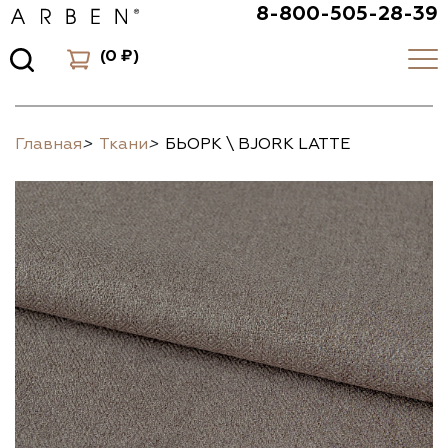
8-800-505-28-39
(
0 ₽
)
Главная
>
Ткани
>
БЬОРК \ BJORK LATTE