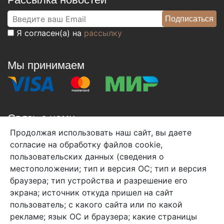
Я согласен(а) на
рассылку
Мы принимаем
Связь с нами
Продолжая использовать наш сайт, вы даете
+7 (495) 933-38-08
согласие на обработку файлов cookie,
info@arben-textile.ru
- оптовые продажи
пользовательских данных (сведения о
местоположении; тип и версия ОС; тип и версия
браузера; тип устройства и разрешение его
экрана; источник откуда пришел на сайт
пользователь; с какого сайта или по какой
Арбен текстиль г. Щелково, пер.
рекламе; язык ОС и браузера; какие страницы
1-й Советский д.25, владение 2.