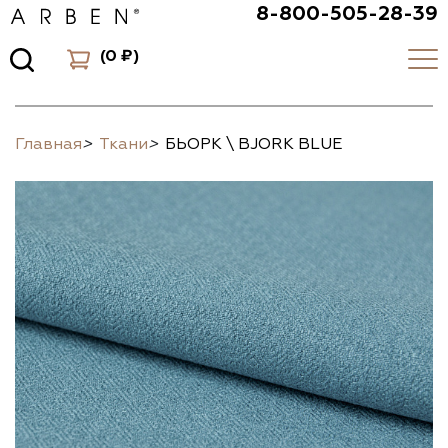
8-800-505-28-39
(
0 ₽
)
Главная
>
Ткани
>
БЬОРК \ BJORK BLUE