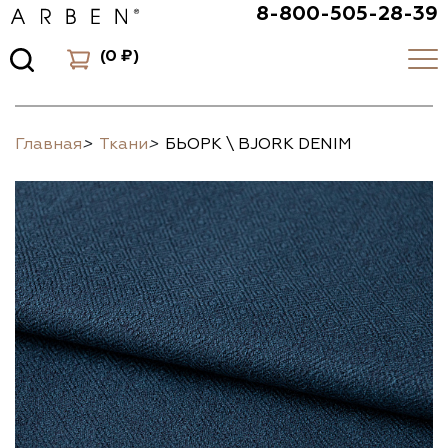
8-800-505-28-39
(
0 ₽
)
Главная
>
Ткани
>
БЬОРК \ BJORK DENIM