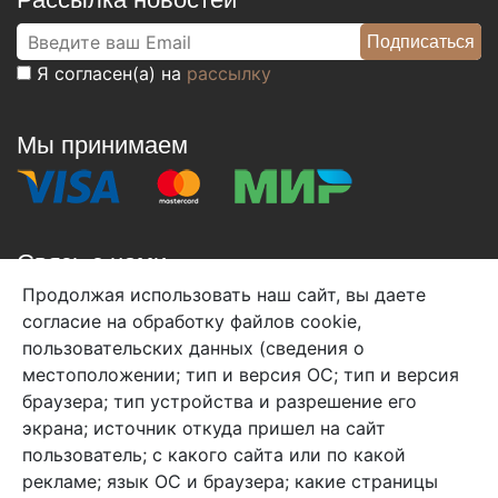
Я согласен(а) на
рассылку
Мы принимаем
Связь с нами
Продолжая использовать наш сайт, вы даете
+7 (495) 933-38-08
согласие на обработку файлов cookie,
info@arben-textile.ru
- оптовые продажи
пользовательских данных (сведения о
местоположении; тип и версия ОС; тип и версия
браузера; тип устройства и разрешение его
экрана; источник откуда пришел на сайт
пользователь; с какого сайта или по какой
Арбен текстиль г. Щелково, пер.
рекламе; язык ОС и браузера; какие страницы
1-й Советский д.25, владение 2.