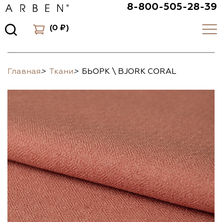
8-800-505-28-39
(
0 ₽
)
Главная
>
Ткани
>
БЬОРК \ BJORK CORAL