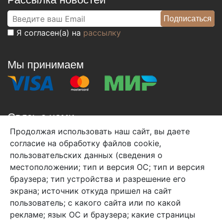
Я согласен(а) на
рассылку
Мы принимаем
Связь с нами
Продолжая использовать наш сайт, вы даете
+7 (495) 933-38-08
согласие на обработку файлов cookie,
info@arben-textile.ru
- оптовые продажи
пользовательских данных (сведения о
местоположении; тип и версия ОС; тип и версия
браузера; тип устройства и разрешение его
экрана; источник откуда пришел на сайт
пользователь; с какого сайта или по какой
Арбен текстиль г. Щелково, пер.
рекламе; язык ОС и браузера; какие страницы
1-й Советский д.25, владение 2.