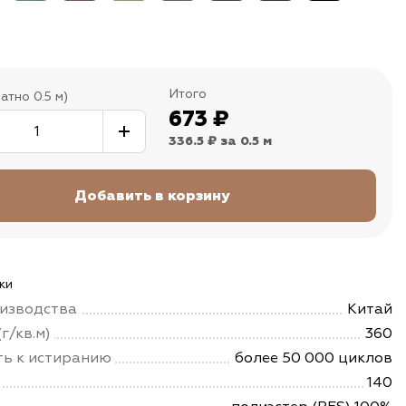
Итого
атно 0.5 м)
673
₽
336.5 ₽
за 0.5 м
ки
изводства
Китай
г/кв.м)
360
ть к истиранию
более 50 000 циклов
140