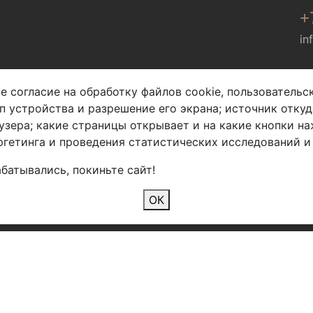
+
in
Мы в соц. сетях
е согласие на обработку файлов cookie, пользователь
ип устройства и разрешение его экрана; источник откуд
узера; какие страницы открывает и на какие кнопки на
гетинга и проведения статистических исследований и
батывались, покиньте сайт!
2026 Copyright © Арбен
ОК