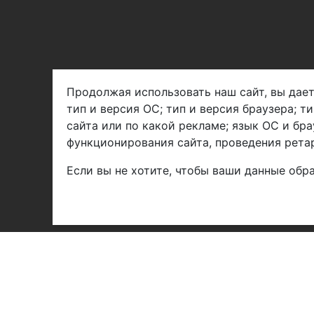
Продолжая использовать наш сайт, вы дает
тип и версия ОС; тип и версия браузера; т
Арбен текстиль г. Щелково, пер.
сайта или по какой рекламе; язык ОС и бра
1-й Советский д.25, владение 2.
функционирования сайта, проведения ретар
Если вы не хотите, чтобы ваши данные обра