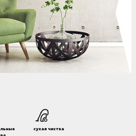
альные
сухая чистка
тва