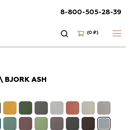
8-800-505-28-39
(
0 ₽
)
\ BJORK ASH