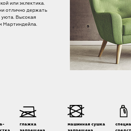
кой или эклектика.
ни отлично держать
 уюта. Высокая
м Мартиндейла.
а-
глажка
машинная сушка
специ
стка
запрещена
запрещена
средс