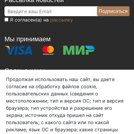
Я согласен(а) на
рассылку
Мы принимаем
Связь с нами
Продолжая использовать наш сайт, вы даете
+7 (495) 933-38-08
согласие на обработку файлов cookie,
info@arben-textile.ru
- оптовые продажи
пользовательских данных (сведения о
местоположении; тип и версия ОС; тип и версия
браузера; тип устройства и разрешение его
экрана; источник откуда пришел на сайт
пользователь; с какого сайта или по какой
Арбен текстиль г. Щелково, пер.
рекламе; язык ОС и браузера; какие страницы
1-й Советский д.25, владение 2.