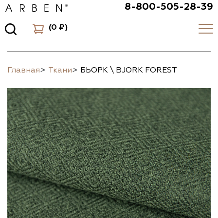
8-800-505-28-39
(
0 ₽
)
Главная
>
Ткани
>
БЬОРК \ BJORK FOREST