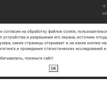
+
in
Мы в соц. сетях
е согласие на обработку файлов cookie, пользователь
ип устройства и разрешение его экрана; источник откуд
узера; какие страницы открывает и на какие кнопки на
гетинга и проведения статистических исследований и
батывались, покиньте сайт!
2026 Copyright © Арбен
ОК