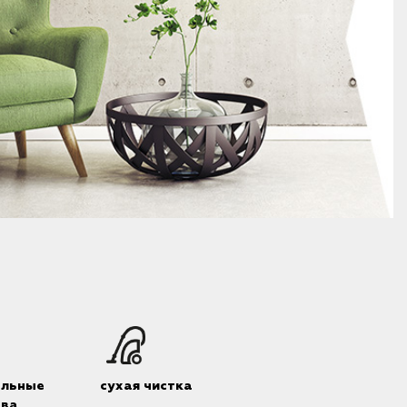
альные
сухая чистка
тва