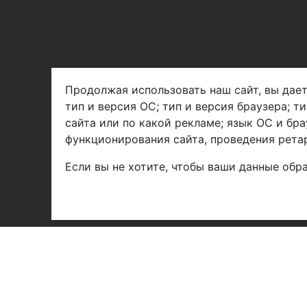
Продолжая использовать наш сайт, вы дает
тип и версия ОС; тип и версия браузера; т
Арбен текстиль г. Щелково, пер.
сайта или по какой рекламе; язык ОС и бра
1-й Советский д.25, владение 2.
функционирования сайта, проведения ретар
Если вы не хотите, чтобы ваши данные обра