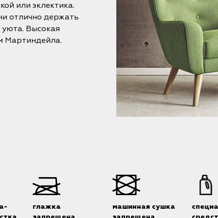
кой или эклектика.
ни отлично держать
 уюта. Высокая
м Мартиндейла.
а-
глажка
машинная сушка
специ
стка
запрещена
запрещена
средс