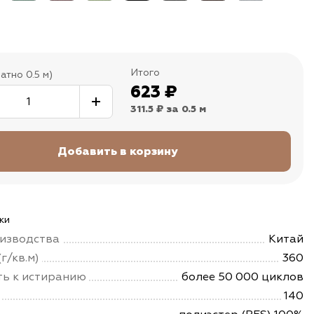
Итого
атно 0.5 м)
623
₽
311.5 ₽
за 0.5 м
ки
изводства
Китай
г/кв.м)
360
ть к истиранию
более 50 000 циклов
140