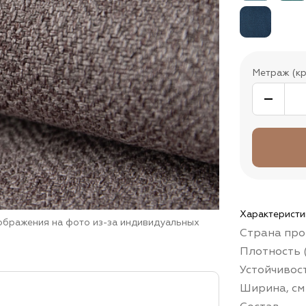
Метраж (кр
Характеристи
зображения на фото из-за индивидуальных
Страна про
Плотность (
Устойчивос
Ширина, см