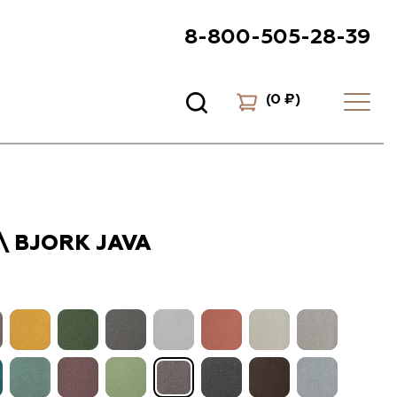
8-800-505-28-39
(
0 ₽
)
\ BJORK JAVA