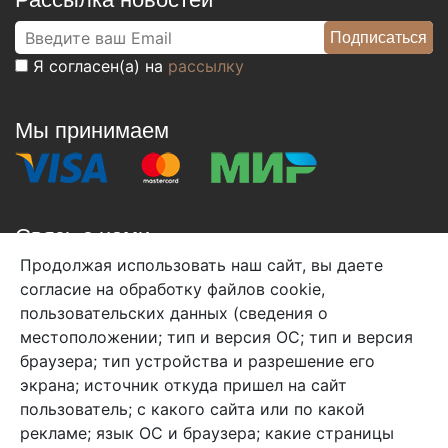
Я согласен(а) на
рассылку
Мы принимаем
Связь с нами
Продолжая использовать наш сайт, вы даете
+7 (495) 933-38-08
согласие на обработку файлов cookie,
info@arben-textile.ru
- оптовые продажи
пользовательских данных (сведения о
местоположении; тип и версия ОС; тип и версия
браузера; тип устройства и разрешение его
экрана; источник откуда пришел на сайт
пользователь; с какого сайта или по какой
Арбен текстиль г. Щелково, пер.
рекламе; язык ОС и браузера; какие страницы
1-й Советский д.25, владение 2.