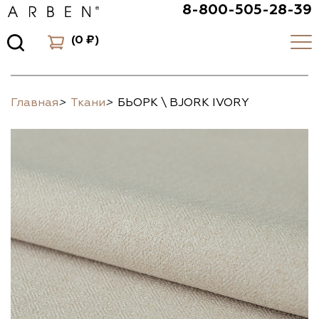
8-800-505-28-39
(
0 ₽
)
Главная
>
Ткани
>
БЬОРК \ BJORK IVORY