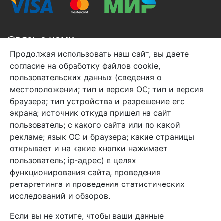
Связь с нами
Продолжая использовать наш сайт, вы даете
+7 (495) 933-38-08
согласие на обработку файлов cookie,
info@arben-textile.ru
- оптовые продажи
пользовательских данных (сведения о
местоположении; тип и версия ОС; тип и версия
браузера; тип устройства и разрешение его
экрана; источник откуда пришел на сайт
пользователь; с какого сайта или по какой
Арбен текстиль г. Щелково, пер.
рекламе; язык ОС и браузера; какие страницы
1-й Советский д.25, владение 2.
открывает и на какие кнопки нажимает
пользователь; ip-адрес) в целях
функционирования сайта, проведения
Мы в соц. сетях
ретаргетинга и проведения статистических
исследований и обзоров.
Если вы не хотите, чтобы ваши данные