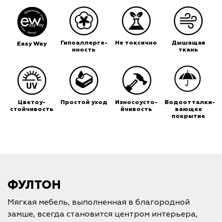
Гипоаллерге-
Не токсично
Дышащая
Easy Way
нность
ткань
Цветоу-
Простой уход
Износоусто-
Водоотталки-
стойчивость
йчивость
вающее
покрытие
ФУЛТОН
Мягкая мебель, выполненная в благородной
замше, всегда становится центром интерьера,