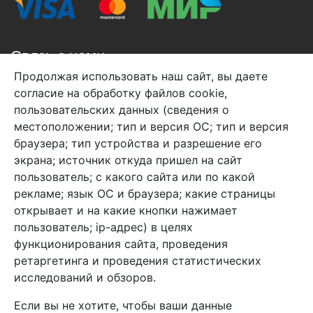
Связь с нами
Продолжая использовать наш сайт, вы даете
+7 (495) 933-38-08
согласие на обработку файлов cookie,
info@arben-textile.ru
- оптовые продажи
пользовательских данных (сведения о
местоположении; тип и версия ОС; тип и версия
браузера; тип устройства и разрешение его
экрана; источник откуда пришел на сайт
пользователь; с какого сайта или по какой
Арбен текстиль г. Щелково, пер.
рекламе; язык ОС и браузера; какие страницы
1-й Советский д.25, владение 2.
открывает и на какие кнопки нажимает
пользователь; ip-адрес) в целях
функционирования сайта, проведения
Мы в соц. сетях
ретаргетинга и проведения статистических
исследований и обзоров.
Если вы не хотите, чтобы ваши данные