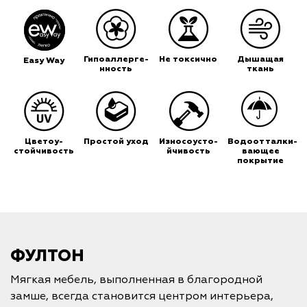
Гипоаллерге-
Не токсично
Дышащая
Easy Way
нность
ткань
Цветоу-
Простой уход
Износоусто-
Водоотталки-
стойчивость
йчивость
вающее
покрытие
ФУЛТОН
Мягкая мебель, выполненная в благородной
замше, всегда становится центром интерьера,