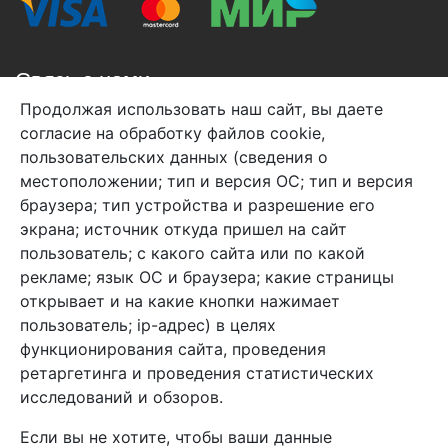
Связь с нами
Продолжая использовать наш сайт, вы даете
+7 (495) 933-38-08
согласие на обработку файлов cookie,
info@arben-textile.ru
- оптовые продажи
пользовательских данных (сведения о
местоположении; тип и версия ОС; тип и версия
браузера; тип устройства и разрешение его
экрана; источник откуда пришел на сайт
пользователь; с какого сайта или по какой
Арбен текстиль г. Щелково, пер.
рекламе; язык ОС и браузера; какие страницы
1-й Советский д.25, владение 2.
открывает и на какие кнопки нажимает
пользователь; ip-адрес) в целях
функционирования сайта, проведения
Мы в соц. сетях
ретаргетинга и проведения статистических
исследований и обзоров.
Если вы не хотите, чтобы ваши данные