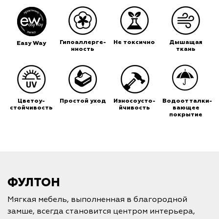
Гипоаллерге-
Не токсично
Дышащая
Easy Way
нность
ткань
Цветоу-
Простой уход
Износоусто-
Водоотталки-
стойчивость
йчивость
вающее
покрытие
ФУЛТОН
Мягкая мебель, выполненная в благородной
замше, всегда становится центром интерьера,