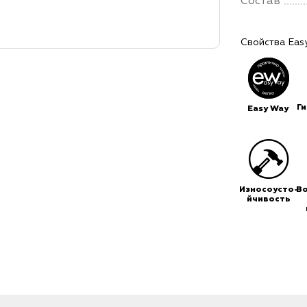
Состав
Свойства Eas
Г
Easy Way
Износоусто-
В
йчивость