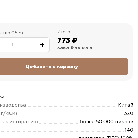
Итого
атно 0.5 м)
773
₽
386.5 ₽
за 0.5 м
ки
изводства
Китай
г/кв.м)
320
ть к истиранию
более 50 000 циклов
140