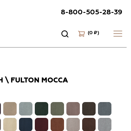
8-800-505-28-39
(
0 ₽
)
 \ FULTON MOCCA