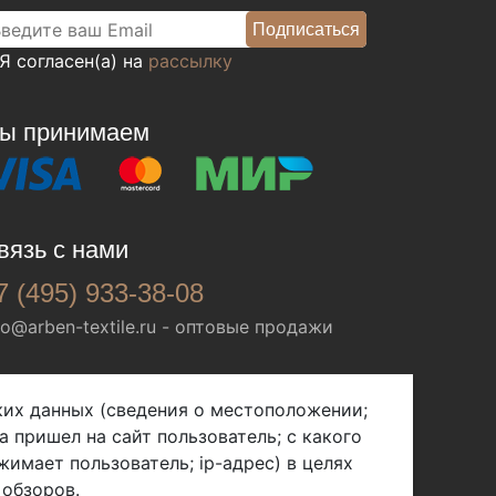
Я согласен(а) на
рассылку
ы принимаем
вязь с нами
7 (495) 933-38-08
fo@arben-textile.ru
- оптовые продажи
ских данных (сведения о местоположении;
а пришел на сайт пользователь; с какого
жимает пользователь; ip-адрес) в целях
 обзоров.