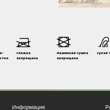
а-
глажка
машинная сушка
сухая 
стка
запрещена
запрещена
Информация
Р