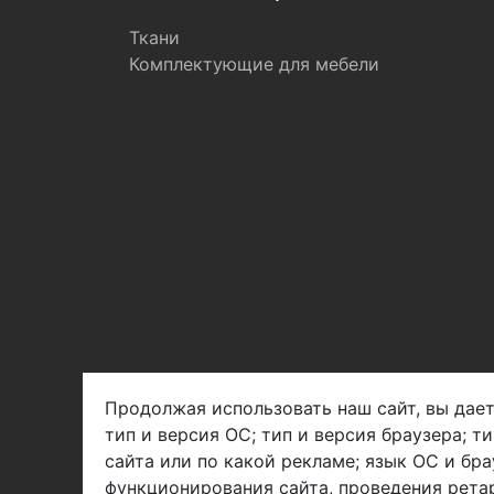
Ткани
Комплектующие для мебели
Продолжая использовать наш сайт, вы дает
тип и версия ОС; тип и версия браузера; т
Арбен текстиль г. Щелково, пер.
сайта или по какой рекламе; язык ОС и бра
1-й Советский д.25, владение 2.
функционирования сайта, проведения ретар