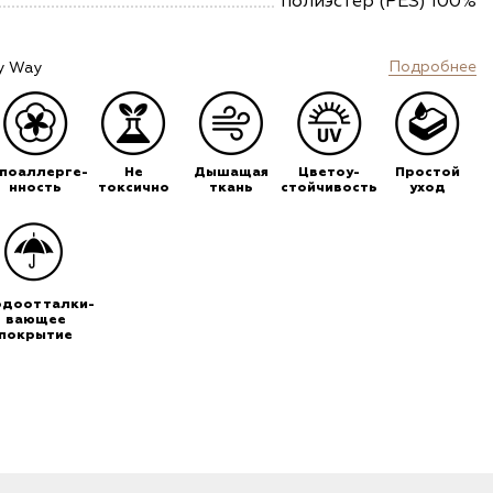
полиэстер (PES) 100%
Подробнее
y Way
ипоаллерге-
Не
Дышащая
Цветоу-
Простой
нность
токсично
ткань
стойчивость
уход
одоотталки-
вающее
покрытие