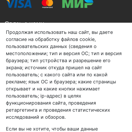
Связь с нами
Продолжая использовать наш сайт, вы даете
+7 (495) 933-38-08
согласие на обработку файлов cookie,
info@arben-textile.ru
- оптовые продажи
пользовательских данных (сведения о
местоположении; тип и версия ОС; тип и версия
браузера; тип устройства и разрешение его
экрана; источник откуда пришел на сайт
пользователь; с какого сайта или по какой
Арбен текстиль г. Щелково, пер.
рекламе; язык ОС и браузера; какие страницы
1-й Советский д.25, владение 2.
открывает и на какие кнопки нажимает
пользователь; ip-адрес) в целях
функционирования сайта, проведения
Мы в соц. сетях
ретаргетинга и проведения статистических
исследований и обзоров.
Если вы не хотите, чтобы ваши данные