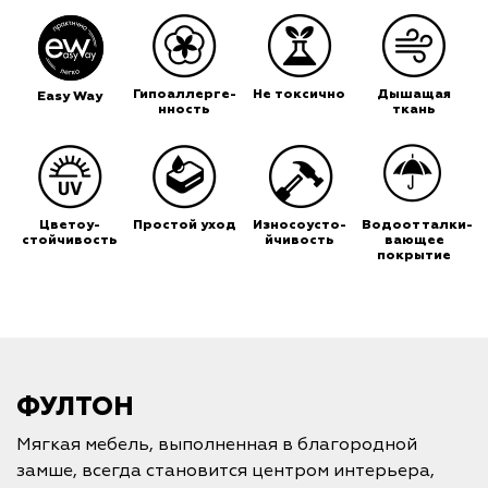
Гипоаллерге-
Не токсично
Дышащая
Easy Way
нность
ткань
Цветоу-
Простой уход
Износоусто-
Водоотталки-
стойчивость
йчивость
вающее
покрытие
ФУЛТОН
Мягкая мебель, выполненная в благородной
замше, всегда становится центром интерьера,