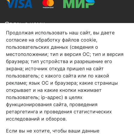
Связь с нами
Продолжая использовать наш сайт, вы даете
+7 (495) 933-38-08
согласие на обработку файлов cookie,
info@arben-textile.ru
- оптовые продажи
пользовательских данных (сведения о
местоположении; тип и версия ОС; тип и версия
браузера; тип устройства и разрешение его
экрана; источник откуда пришел на сайт
пользователь; с какого сайта или по какой
Арбен текстиль г. Щелково, пер.
рекламе; язык ОС и браузера; какие страницы
1-й Советский д.25, владение 2.
открывает и на какие кнопки нажимает
пользователь; ip-адрес) в целях
функционирования сайта, проведения
Мы в соц. сетях
ретаргетинга и проведения статистических
исследований и обзоров.
Если вы не хотите, чтобы ваши данные