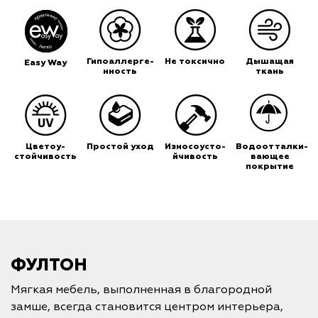
Гипоаллерге-
Не токсично
Дышащая
Easy Way
нность
ткань
Цветоу-
Простой уход
Износоусто-
Водоотталки-
стойчивость
йчивость
вающее
покрытие
ФУЛТОН
Мягкая мебель, выполненная в благородной
замше, всегда становится центром интерьера,