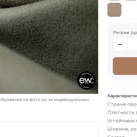
Метраж (кр
Характеристи
зображения на фото из-за индивидуальных
Страна про
Плотность (
Устойчивос
Ширина, см