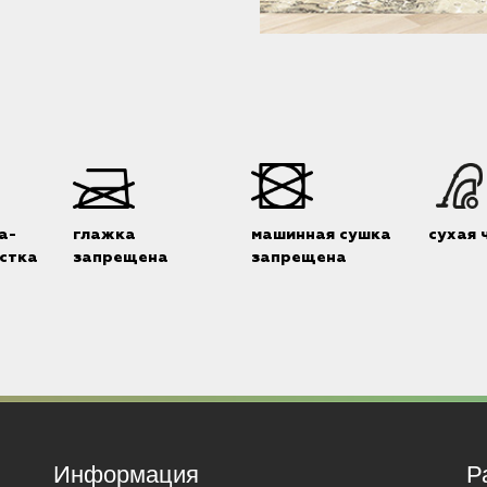
а-
глажка
машинная сушка
сухая 
стка
запрещена
запрещена
Информация
Р