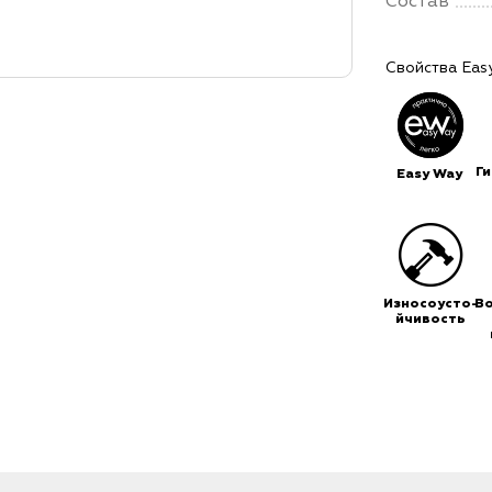
Состав
Свойства Eas
Г
Easy Way
Износоусто-
В
йчивость