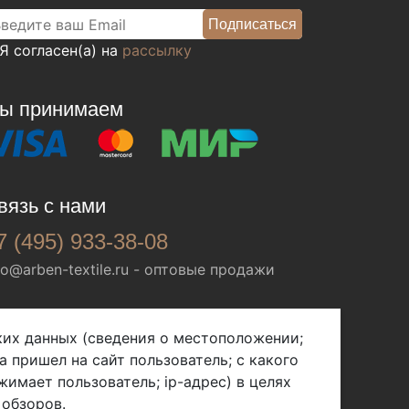
Я согласен(а) на
рассылку
ы принимаем
вязь с нами
7 (495) 933-38-08
fo@arben-textile.ru
- оптовые продажи
ских данных (сведения о местоположении;
а пришел на сайт пользователь; с какого
жимает пользователь; ip-адрес) в целях
 обзоров.