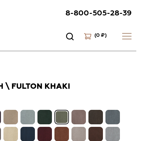
8-800-505-28-39
(
0 ₽
)
 \ FULTON KHAKI