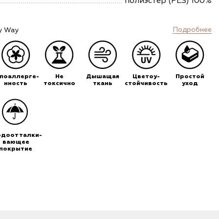
полиэстер (PES) 100%
Подробнее
y Way
ипоаллерге-
Не
Дышащая
Цветоу-
Простой
нность
токсично
ткань
стойчивость
уход
одоотталки-
вающее
покрытие