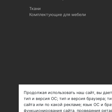
Ткани
Комплектующие для мебели
Продолжая использовать наш сайт, вы дает
тип и версия ОС; тип и версия браузера; т
Арбен текстиль г. Щелково, пер.
сайта или по какой рекламе; язык ОС и бра
1-й Советский д.25, владение 2.
функционирования сайта, проведения ретар