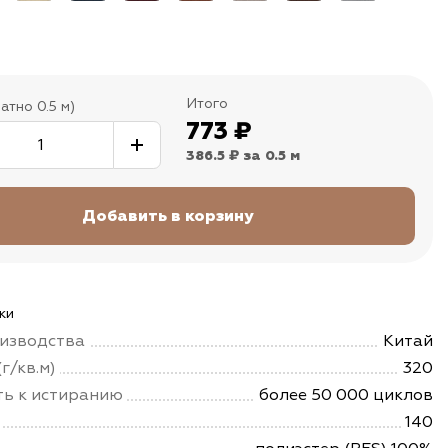
Итого
атно 0.5 м)
773
₽
386.5 ₽
за 0.5 м
ки
изводства
Китай
г/кв.м)
320
ть к истиранию
более 50 000 циклов
140