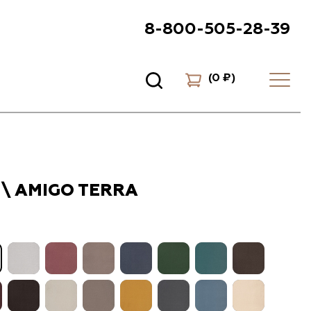
8-800-505-28-39
(
0 ₽
)
\ AMIGO TERRA