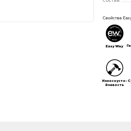
Состав
Свойства Eas
Г
Easy Way
Износоусто-
С
йчивость