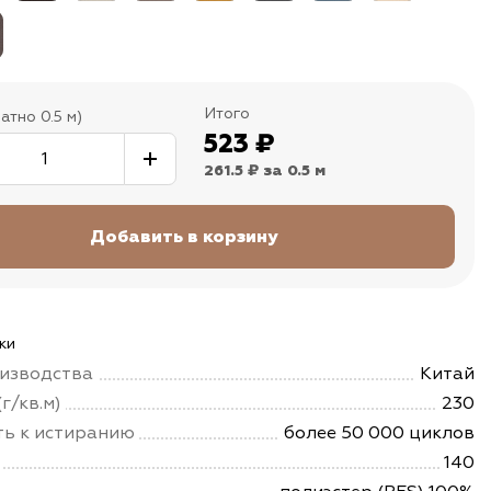
Итого
атно 0.5 м)
523
₽
261.5 ₽
за 0.5 м
ки
изводства
Китай
г/кв.м)
230
ть к истиранию
более 50 000 циклов
140