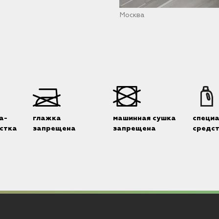
Москва
а-
глажка
машинная сушка
специ
стка
запрещена
запрещена
средс