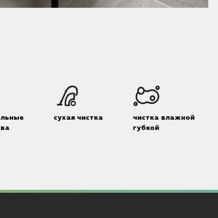
альные
сухая чистка
чистка влажной
тва
губкой