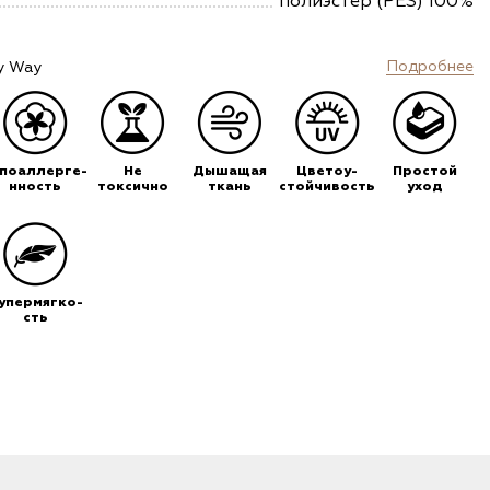
полиэстер (PES) 100%
Подробнее
y Way
ипоаллерге-
Не
Дышащая
Цветоу-
Простой
нность
токсично
ткань
стойчивость
уход
упермягко-
сть