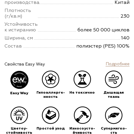
производства
Китай
Плотность
(г/кв.м)
230
Устойчивость
к истиранию
более 50 000 циклов
Ширина, см
140
Состав
полиэстер (PES) 100%
Подробнее
Свойства Easy Way
Гипоаллерге-
Не токсично
Дышащая
Easy Way
нность
ткань
Цветоу-
Простой уход
Износоусто-
Супермягко-
стойчивость
йчивость
сть