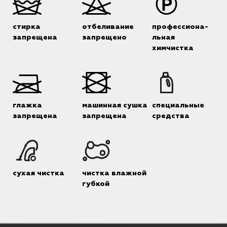
стирка
отбеливание
профессиона-
запрещена
запрещено
льная
химчистка
глажка
машинная сушка
специальные
запрещена
запрещена
средства
сухая чистка
чистка влажной
губкой