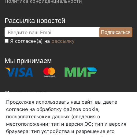
Политика конфиденциальности
Рассылка новостей
Я согласен(а) на
рассылку
Мы принимаем
Связь с нами
Продолжая использовать наш сайт, вы даете
+7 (495) 933-38-08
согласие на обработку файлов cookie,
info@arben-textile.ru
- оптовые продажи
пользовательских данных (сведения о
местоположении; тип и версия ОС; тип и версия
браузера; тип устройства и разрешение его