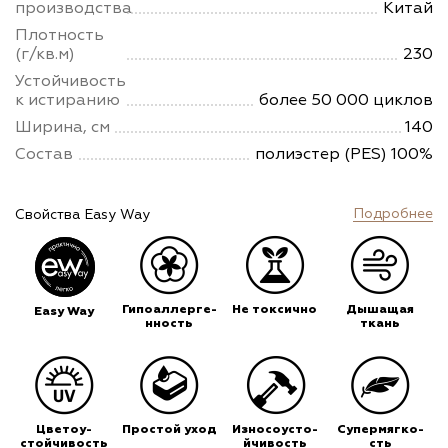
производства
Китай
Плотность
(г/кв.м)
230
Устойчивость
к истиранию
более 50 000 циклов
Ширина, см
140
Состав
полиэстер (PES) 100%
Подробнее
Свойства Easy Way
Гипоаллерге-
Не токсично
Дышащая
Easy Way
нность
ткань
Цветоу-
Простой уход
Износоусто-
Супермягко-
стойчивость
йчивость
сть