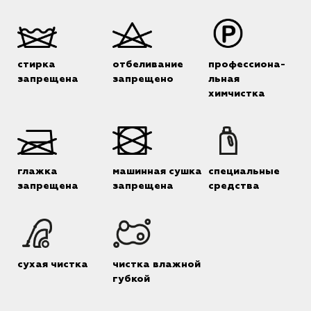
стирка
отбеливание
профессиона-
запрещена
запрещено
льная
химчистка
глажка
машинная сушка
специальные
запрещена
запрещена
средства
сухая чистка
чистка влажной
губкой