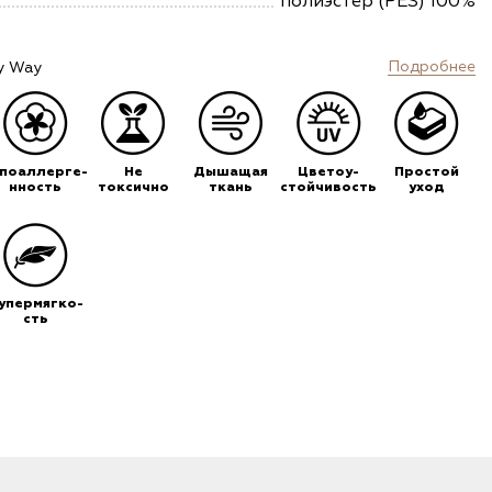
полиэстер (PES) 100%
Подробнее
y Way
ипоаллерге-
Не
Дышащая
Цветоу-
Простой
нность
токсично
ткань
стойчивость
уход
упермягко-
сть