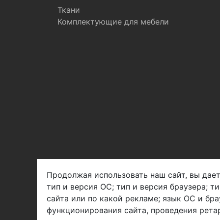
Ткани
Комплектующие для мебели
Продолжая использовать наш сайт, вы дает
тип и версия ОС; тип и версия браузера; т
Арбен текстиль г. Щелково, пер.
сайта или по какой рекламе; язык ОС и бра
1-й Советский д.25, владение 2.
функционирования сайта, проведения ретар