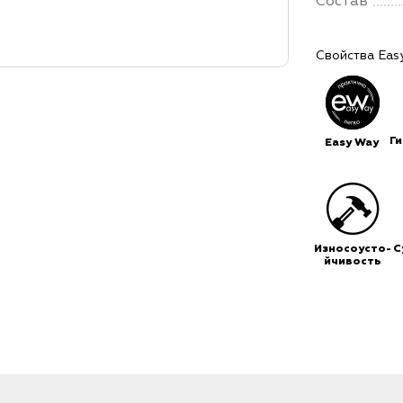
Состав
Свойства Eas
Г
Easy Way
Износоусто-
С
йчивость