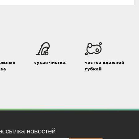
альные
сухая чистка
чистка влажной
тва
губкой
ассылка новостей