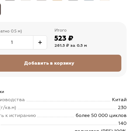
Итого
атно 0.5 м)
523
₽
261.5 ₽
за 0.5 м
ки
изводства
Китай
г/кв.м)
230
ть к истиранию
более 50 000 циклов
140