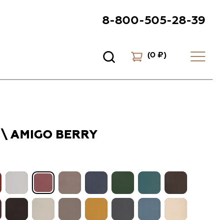
8-800-505-28-39
(
0 ₽
)
\ AMIGO BERRY