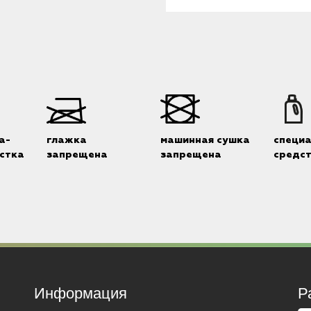
а-
глажка
машинная сушка
специ
стка
запрещена
запрещена
средс
Информация
Р