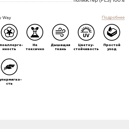
полиэстер (PES) 100%
Подробнее
y Way
ипоаллерге-
Не
Дышащая
Цветоу-
Простой
нность
токсично
ткань
стойчивость
уход
упермягко-
сть