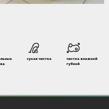
К
альные
сухая чистка
чистка влажной
тва
губкой