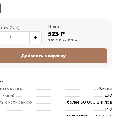
Итого
атно 0.5 м)
523
₽
261.5 ₽
за 0.5 м
ки
изводства
Китай
г/кв.м)
230
ть к истиранию
более 50 000 циклов
140