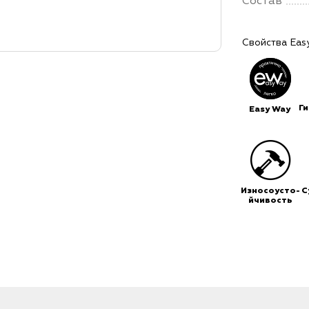
Состав
Свойства Eas
Г
Easy Way
Износоусто-
С
йчивость