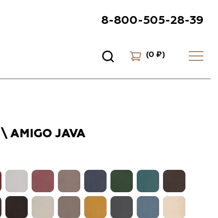
8-800-505-28-39
(
0 ₽
)
\ AMIGO JAVA