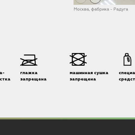
Москва, фабрика - Радуга
а-
глажка
машинная сушка
специ
стка
запрещена
запрещена
средс