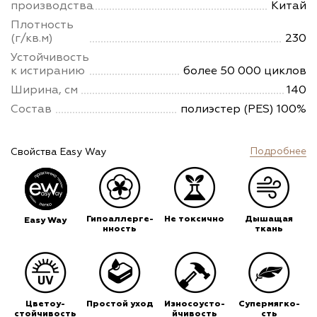
производства
Китай
Плотность
(г/кв.м)
230
Устойчивость
к истиранию
более 50 000 циклов
Ширина, см
140
Состав
полиэстер (PES) 100%
Подробнее
Свойства Easy Way
Гипоаллерге-
Не токсично
Дышащая
Easy Way
нность
ткань
Цветоу-
Простой уход
Износоусто-
Супермягко-
стойчивость
йчивость
сть