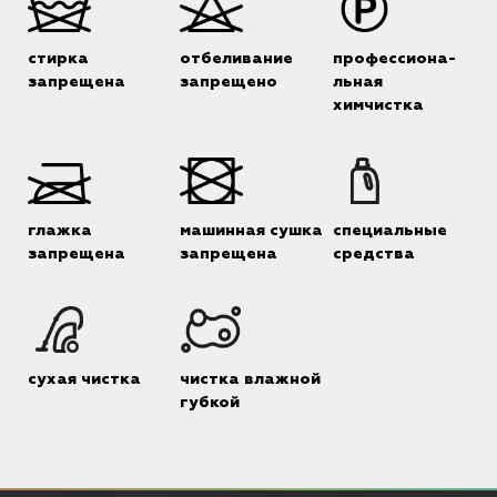
стирка
отбеливание
профессиона-
запрещена
запрещено
льная
химчистка
глажка
машинная сушка
специальные
запрещена
запрещена
средства
сухая чистка
чистка влажной
губкой