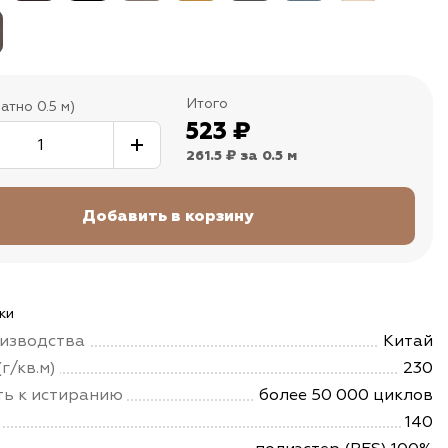
Итого
атно 0.5 м)
523
₽
261.5 ₽
за 0.5 м
ки
изводства
Китай
г/кв.м)
230
ть к истиранию
более 50 000 циклов
140