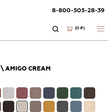
8-800-505-28-39
(
0 ₽
)
\ AMIGO CREAM