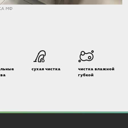
ИКА МФ
альные
сухая чистка
чистка влажной
тва
губкой