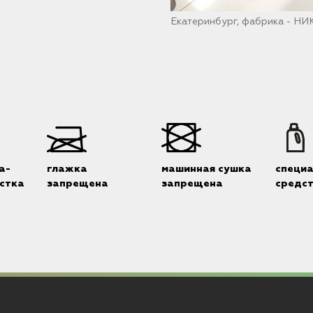
Екатеринбург, фабрика - Н
а-
глажка
машинная сушка
специ
стка
запрещена
запрещена
средс