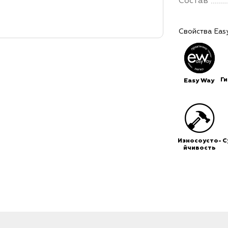
Состав
Свойства Eas
Г
Easy Way
Износоусто-
С
йчивость