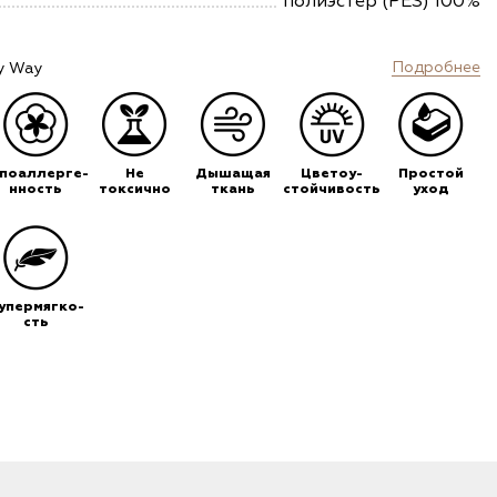
полиэстер (PES) 100%
Подробнее
y Way
ипоаллерге-
Не
Дышащая
Цветоу-
Простой
нность
токсично
ткань
стойчивость
уход
упермягко-
сть