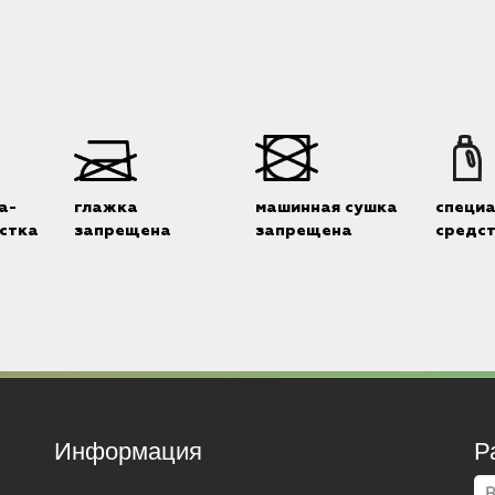
а-
глажка
машинная сушка
специ
стка
запрещена
запрещена
средс
Информация
Р