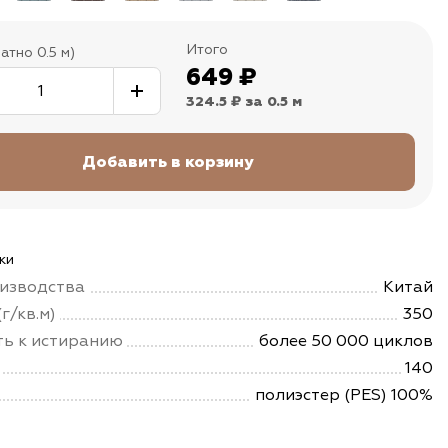
Итого
атно 0.5 м)
649
₽
324.5 ₽
за 0.5 м
ки
изводства
Китай
г/кв.м)
350
ть к истиранию
более 50 000 циклов
140
полиэстер (PES) 100%