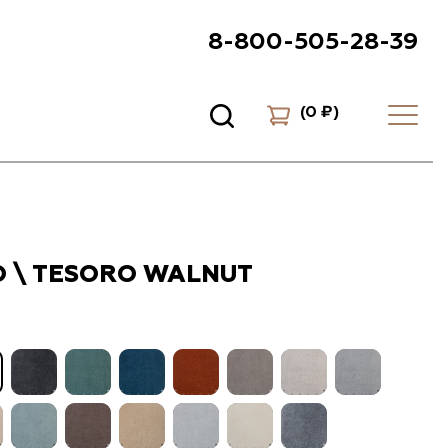
8-800-505-28-39
(
0 ₽
)
 \ TESORO WALNUT