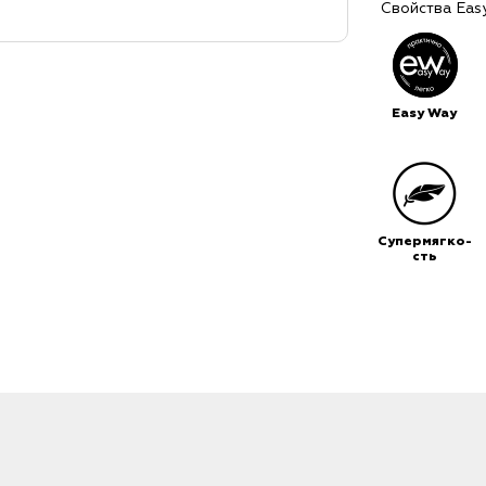
Свойства Eas
Easy Way
Супермягко-
сть