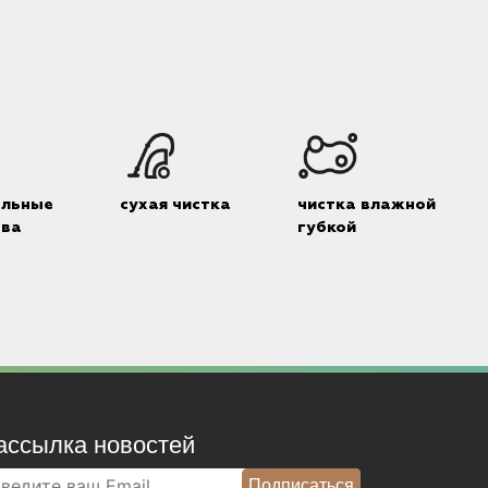
альные
сухая чистка
чистка влажной
тва
губкой
ассылка новостей