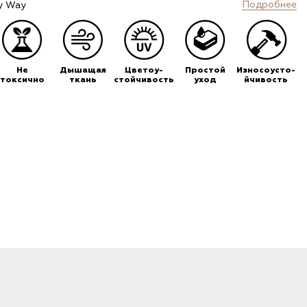
Подробнее
y Way
Не
Дышащая
Цветоу-
Простой
Износоусто-
токсично
ткань
стойчивость
уход
йчивость