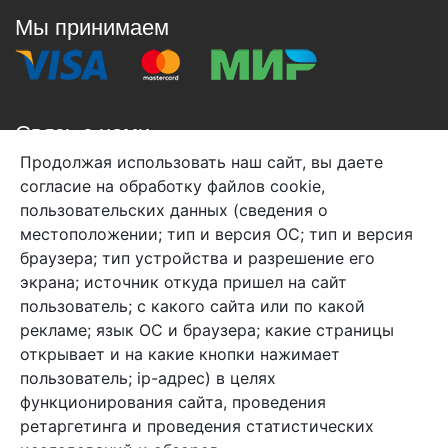
Мы принимаем
Связь с нами
Продолжая использовать наш сайт, вы даете
+7 (495) 933-38-08
согласие на обработку файлов cookie,
info@arben-textile.ru
- оптовые продажи
пользовательских данных (сведения о
местоположении; тип и версия ОС; тип и версия
браузера; тип устройства и разрешение его
экрана; источник откуда пришел на сайт
пользователь; с какого сайта или по какой
Арбен текстиль г. Щелково, пер.
рекламе; язык ОС и браузера; какие страницы
1-й Советский д.25, владение 2.
открывает и на какие кнопки нажимает
пользователь; ip-адрес) в целях
функционирования сайта, проведения
Мы в соц. сетях
ретаргетинга и проведения статистических