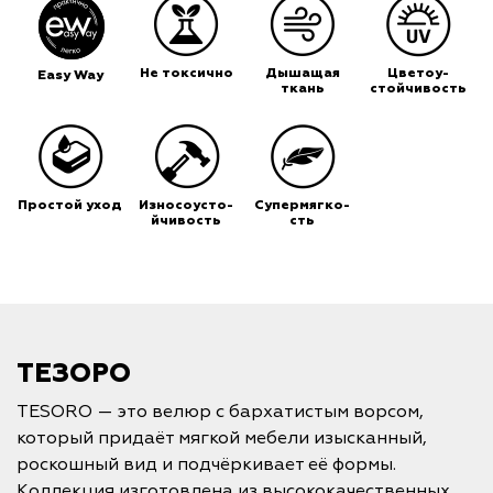
Не токсично
Дышащая
Цветоу-
Easy Way
ткань
стойчивость
Простой уход
Износоусто-
Супермягко-
йчивость
сть
ТЕЗОРО
TESORO — это велюр с бархатистым ворсом,
который придаёт мягкой мебели изысканный,
роскошный вид и подчёркивает её формы.
Коллекция изготовлена из высококачественных