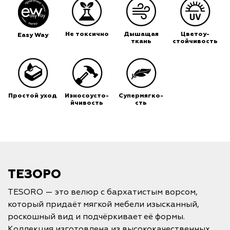
Не токсично
Дышащая
Цветоу-
Easy Way
ткань
стойчивость
Простой уход
Износоусто-
Супермягко-
йчивость
сть
ТЕЗОРО
TESORO — это велюр с бархатистым ворсом,
который придаёт мягкой мебели изысканный,
роскошный вид и подчёркивает её формы.
Коллекция изготовлена из высококачественных