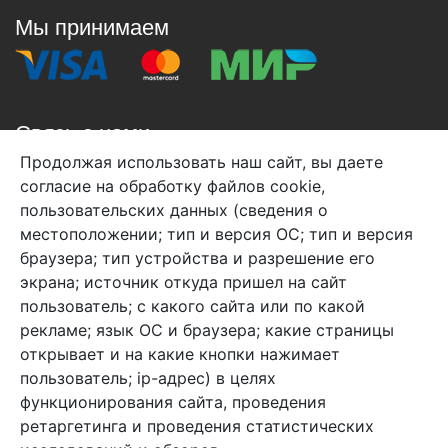
Мы принимаем
Связь с нами
Продолжая использовать наш сайт, вы даете
+7 (495) 933-38-08
согласие на обработку файлов cookie,
info@arben-textile.ru
- оптовые продажи
пользовательских данных (сведения о
местоположении; тип и версия ОС; тип и версия
браузера; тип устройства и разрешение его
экрана; источник откуда пришел на сайт
пользователь; с какого сайта или по какой
Арбен текстиль г. Щелково, пер.
рекламе; язык ОС и браузера; какие страницы
1-й Советский д.25, владение 2.
открывает и на какие кнопки нажимает
пользователь; ip-адрес) в целях
функционирования сайта, проведения
Мы в соц. сетях
ретаргетинга и проведения статистических