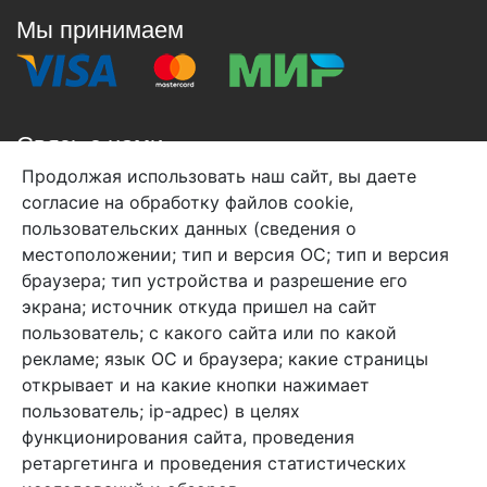
Мы принимаем
Связь с нами
Продолжая использовать наш сайт, вы даете
+7 (495) 933-38-08
согласие на обработку файлов cookie,
info@arben-textile.ru
- оптовые продажи
пользовательских данных (сведения о
местоположении; тип и версия ОС; тип и версия
браузера; тип устройства и разрешение его
экрана; источник откуда пришел на сайт
пользователь; с какого сайта или по какой
Арбен текстиль г. Щелково, пер.
рекламе; язык ОС и браузера; какие страницы
1-й Советский д.25, владение 2.
открывает и на какие кнопки нажимает
пользователь; ip-адрес) в целях
функционирования сайта, проведения
Мы в соц. сетях
ретаргетинга и проведения статистических