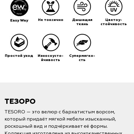
Не токсично
Дышащая
Цветоу-
Easy Way
ткань
стойчивость
Простой уход
Износоусто-
Супермягко-
йчивость
сть
ТЕЗОРО
TESORO — это велюр с бархатистым ворсом,
который придаёт мягкой мебели изысканный,
роскошный вид и подчёркивает её формы.
Коллекция изготовлена из высококачественных