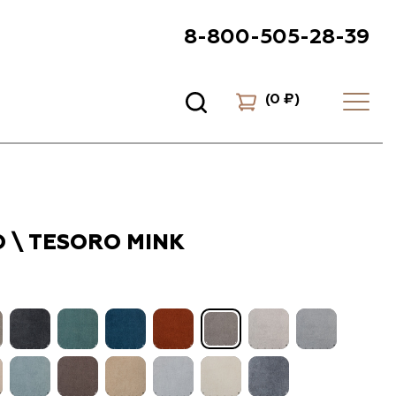
8-800-505-28-39
(
0 ₽
)
 \ TESORO MINK