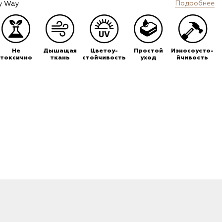
Подробнее
y Way
Не
Дышащая
Цветоу-
Простой
Износоусто-
токсично
ткань
стойчивость
уход
йчивость