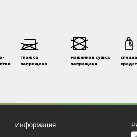
а-
глажка
машинная сушка
специ
стка
запрещена
запрещена
средс
Информация
Р