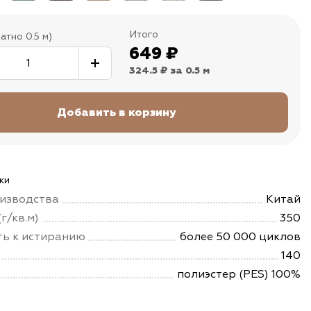
Итого
атно 0.5 м)
649
₽
324.5 ₽
за 0.5 м
ки
изводства
Китай
г/кв.м)
350
ть к истиранию
более 50 000 циклов
140
полиэстер (PES) 100%