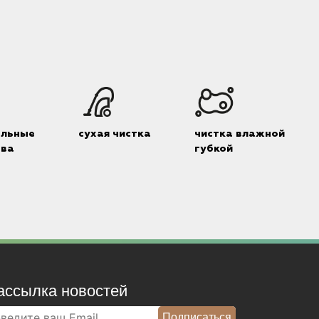
альные
сухая чистка
чистка влажной
тва
губкой
ассылка новостей