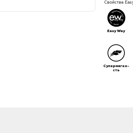
Свойства Eas
Easy Way
Супермягко-
сть