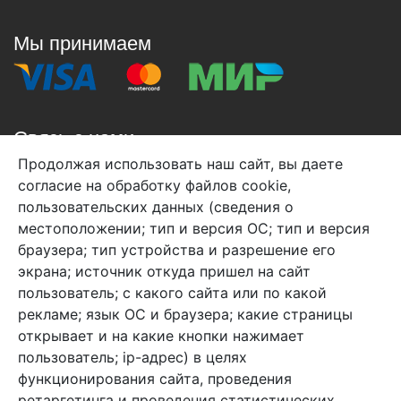
Мы принимаем
Связь с нами
Продолжая использовать наш сайт, вы даете
+7 (495) 933-38-08
согласие на обработку файлов cookie,
info@arben-textile.ru
- оптовые продажи
пользовательских данных (сведения о
местоположении; тип и версия ОС; тип и версия
браузера; тип устройства и разрешение его
экрана; источник откуда пришел на сайт
пользователь; с какого сайта или по какой
Арбен текстиль г. Щелково, пер.
рекламе; язык ОС и браузера; какие страницы
1-й Советский д.25, владение 2.
открывает и на какие кнопки нажимает
пользователь; ip-адрес) в целях
функционирования сайта, проведения
Мы в соц. сетях
ретаргетинга и проведения статистических