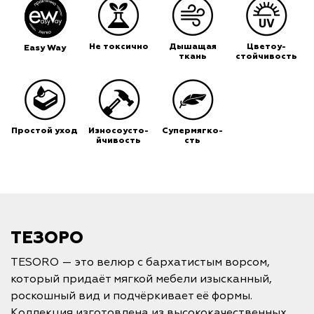
Не токсично
Дышащая
Цветоу-
Easy Way
ткань
стойчивость
Простой уход
Износоусто-
Супермягко-
йчивость
сть
ТЕЗОРО
TESORO — это велюр с бархатистым ворсом,
который придаёт мягкой мебели изысканный,
роскошный вид и подчёркивает её формы.
Коллекция изготовлена из высококачественных