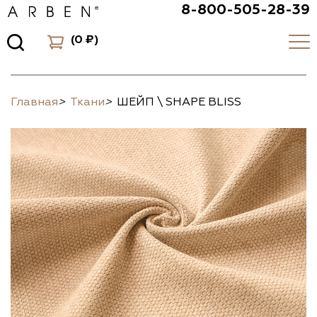
8-800-505-28-39
(
0 ₽
)
Главная
>
Ткани
>
ШЕЙП \ SHAPE BLISS