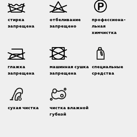
стирка
отбеливание
профессиона-
запрещена
запрещено
льная
химчистка
глажка
машинная сушка
специальные
запрещена
запрещена
средства
сухая чистка
чистка влажной
губкой