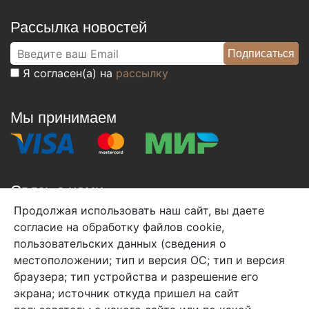
Рассылка новостей
Я согласен(а) на
рассылку
Мы принимаем
Связь с нами
Продолжая использовать наш сайт, вы даете
+7 (495) 933-38-08
согласие на обработку файлов cookie,
info@arben-textile.ru
- оптовые продажи
пользовательских данных (сведения о
местоположении; тип и версия ОС; тип и версия
браузера; тип устройства и разрешение его
экрана; источник откуда пришел на сайт