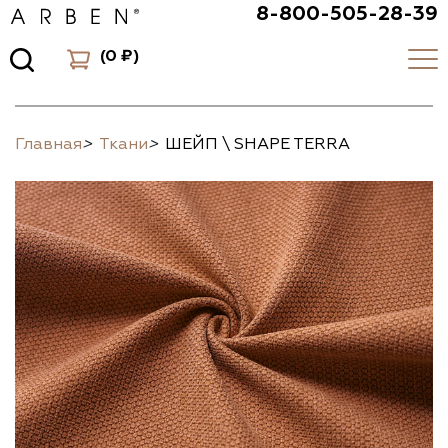
8-800-505-28-39
(
0 ₽
)
Главная
>
Ткани
>
ШЕЙП \ SHAPE TERRA