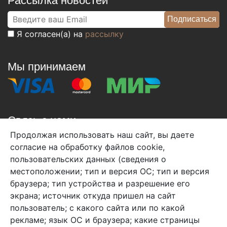
Рассылка новостей
Я согласен(а) на
рассылку
Мы принимаем
Связь с нами
Продолжая использовать наш сайт, вы даете
+7 (495) 933-38-08
согласие на обработку файлов cookie,
info@arben-textile.ru
- оптовые продажи
пользовательских данных (сведения о
местоположении; тип и версия ОС; тип и версия
браузера; тип устройства и разрешение его
экрана; источник откуда пришел на сайт
пользователь; с какого сайта или по какой
Арбен текстиль г. Щелково, пер.
рекламе; язык ОС и браузера; какие страницы
1-й Советский д.25, владение 2.