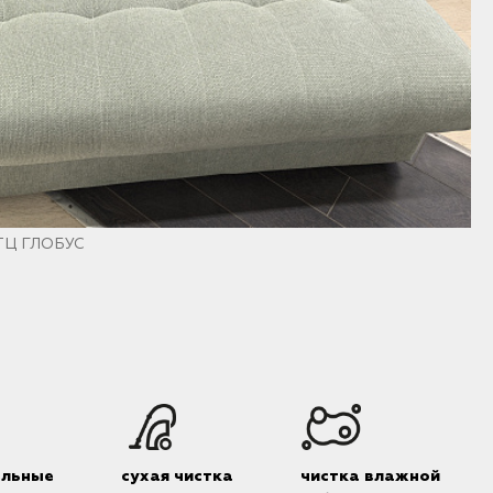
 ТЦ ГЛОБУС
М
альные
сухая чистка
чистка влажной