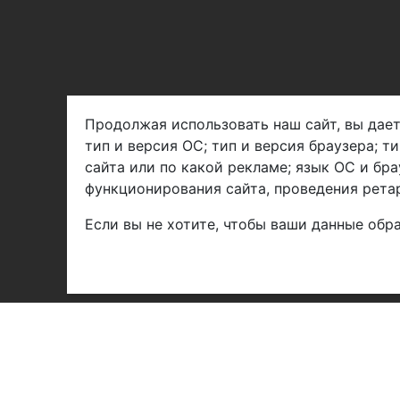
Продолжая использовать наш сайт, вы дает
тип и версия ОС; тип и версия браузера; т
Арбен текстиль г. Щелково, пер.
сайта или по какой рекламе; язык ОС и бра
1-й Советский д.25, владение 2.
функционирования сайта, проведения ретар
Если вы не хотите, чтобы ваши данные обра