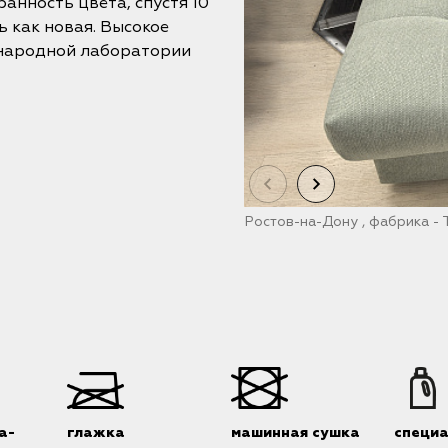
анность цвета, спустя 10
ь как новая. Высокое
ународной лаборатории
Ростов-на-Дону , фабрика -
а-
глажка
машинная сушка
специ