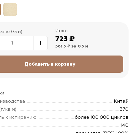
Итого
атно 0.5 м)
723
₽
361.5 ₽
за 0.5 м
ки
изводства
Китай
г/кв.м)
370
ть к истиранию
более 100 000 циклов
140