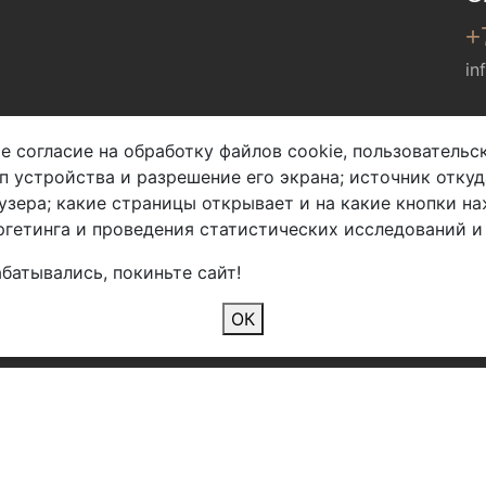
+
in
Мы в соц. сетях
е согласие на обработку файлов cookie, пользователь
ип устройства и разрешение его экрана; источник откуд
узера; какие страницы открывает и на какие кнопки на
гетинга и проведения статистических исследований и
батывались, покиньте сайт!
2026 Copyright © Арбен
ОК