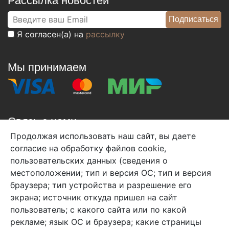
Рассылка новостей
Я согласен(а) на
рассылку
Мы принимаем
Связь с нами
Продолжая использовать наш сайт, вы даете
+7 (495) 933-38-08
согласие на обработку файлов cookie,
info@arben-textile.ru
- оптовые продажи
пользовательских данных (сведения о
местоположении; тип и версия ОС; тип и версия
браузера; тип устройства и разрешение его
экрана; источник откуда пришел на сайт
пользователь; с какого сайта или по какой
Арбен текстиль г. Щелково, пер.
рекламе; язык ОС и браузера; какие страницы
1-й Советский д.25, владение 2.