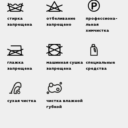
стирка
отбеливание
профессиона-
запрещена
запрещено
льная
химчистка
глажка
машинная сушка
специальные
запрещена
запрещена
средства
сухая чистка
чистка влажной
губкой