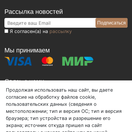
Рассылка новостей
Я согласен(а) на
рассылку
Мы принимаем
Связь с нами
Продолжая использовать наш сайт, вы даете
+7 (495) 933-38-08
согласие на обработку файлов cookie,
info@arben-textile.ru
- оптовые продажи
пользовательских данных (сведения о
местоположении; тип и версия ОС; тип и версия
браузера; тип устройства и разрешение его
экрана; источник откуда пришел на сайт