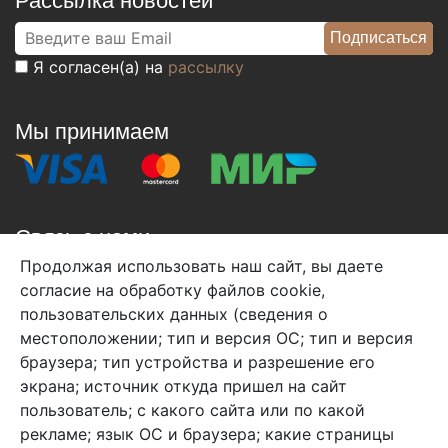
Рассылка новостей
Я согласен(а) на
рассылку
Мы принимаем
Связь с нами
Продолжая использовать наш сайт, вы даете
+7 (495) 933-38-08
согласие на обработку файлов cookie,
info@arben-textile.ru
- оптовые продажи
пользовательских данных (сведения о
местоположении; тип и версия ОС; тип и версия
браузера; тип устройства и разрешение его
экрана; источник откуда пришел на сайт
пользователь; с какого сайта или по какой
Арбен текстиль г. Щелково, пер.
рекламе; язык ОС и браузера; какие страницы
1-й Советский д.25, владение 2.