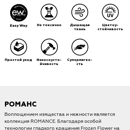
Не токсично
Дышащая
Цветоу-
Easy Way
ткань
стойчивость
Простой уход
Износоусто-
Супермягко-
йчивость
сть
РОМАНС
Воплощением изящества и нежности является
коллекция ROMANCE. Благодаря особой
технологии гладкого крашения Frozen Flower на