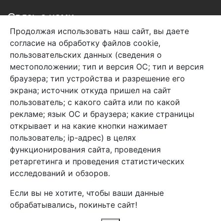
Связь с нами
Продолжая использовать наш сайт, вы даете
+7 (495) 933-38-08
согласие на обработку файлов cookie,
info@arben-textile.ru
- оптовые продажи
пользовательских данных (сведения о
местоположении; тип и версия ОС; тип и версия
браузера; тип устройства и разрешение его
экрана; источник откуда пришел на сайт
пользователь; с какого сайта или по какой
Арбен текстиль г. Щелково, пер.
рекламе; язык ОС и браузера; какие страницы
1-й Советский д.25, владение 2.
открывает и на какие кнопки нажимает
пользователь; ip-адрес) в целях
функционирования сайта, проведения
Мы в соц. сетях
ретаргетинга и проведения статистических
исследований и обзоров.
Если вы не хотите, чтобы ваши данные
обрабатывались, покиньте сайт!
2026 Copyright © Арбен