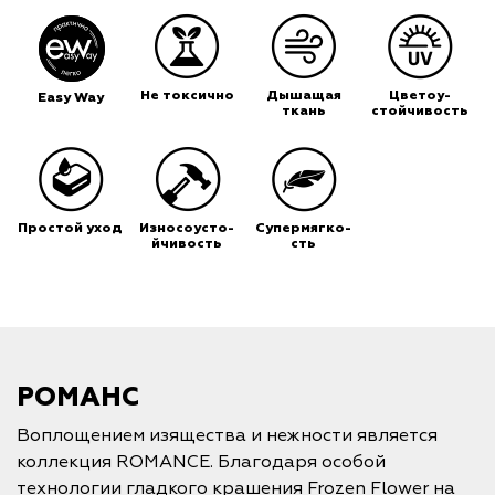
Не токсично
Дышащая
Цветоу-
Easy Way
ткань
стойчивость
Простой уход
Износоусто-
Супермягко-
йчивость
сть
РОМАНС
Воплощением изящества и нежности является
коллекция ROMANCE. Благодаря особой
технологии гладкого крашения Frozen Flower на