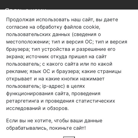
Связь с нами
Продолжая использовать наш сайт, вы даете
+7 (495) 933-38-08
согласие на обработку файлов cookie,
info@arben-textile.ru
- оптовые продажи
пользовательских данных (сведения о
местоположении; тип и версия ОС; тип и версия
браузера; тип устройства и разрешение его
экрана; источник откуда пришел на сайт
пользователь; с какого сайта или по какой
Арбен текстиль г. Щелково, пер.
рекламе; язык ОС и браузера; какие страницы
1-й Советский д.25, владение 2.
открывает и на какие кнопки нажимает
пользователь; ip-адрес) в целях
функционирования сайта, проведения
Мы в соц. сетях
ретаргетинга и проведения статистических
исследований и обзоров.
Если вы не хотите, чтобы ваши данные
обрабатывались, покиньте сайт!
2026 Copyright © Арбен