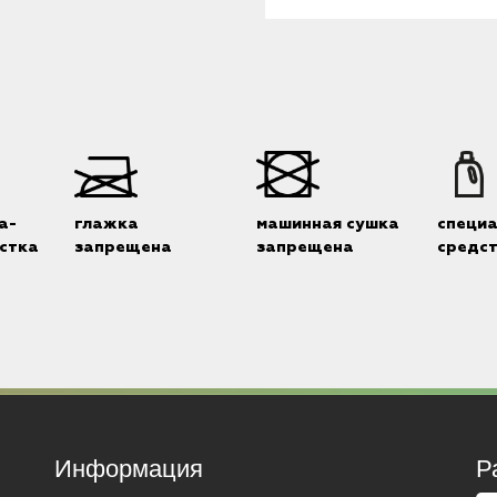
а-
глажка
машинная сушка
специ
стка
запрещена
запрещена
средс
Информация
Р