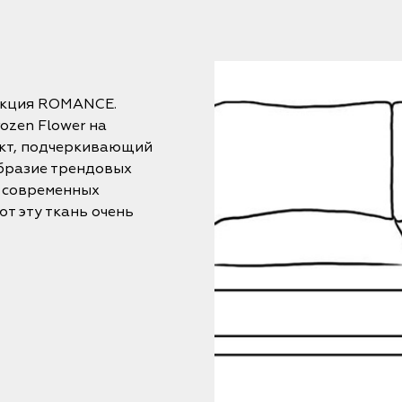
екция ROMANCE.
ozen Flower на
ект, подчеркивающий
бразие трендовых
ы современных
т эту ткань очень