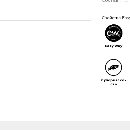
Состав
Свойства Eas
Easy Way
Супермягко-
сть