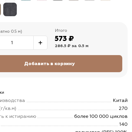
Итого
атно 0.5 м)
573
₽
286.5 ₽
за 0.5 м
ки
изводства
Китай
г/кв.м)
270
ть к истиранию
более 100 000 циклов
140