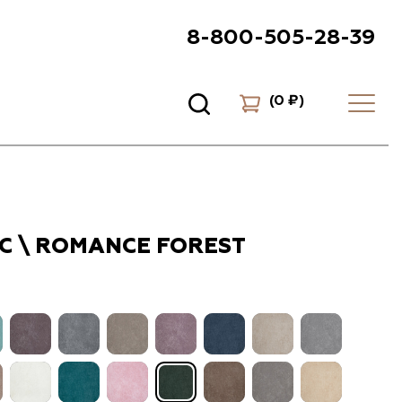
8-800-505-28-39
(
0 ₽
)
 \ ROMANCE FOREST