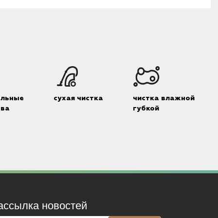
альные
сухая чистка
чистка влажной
тва
губкой
ассылка новостей