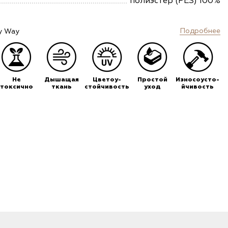
полиэстер (PES) 100%
Подробнее
y Way
Не
Дышащая
Цветоу-
Простой
Износоусто-
токсично
ткань
стойчивость
уход
йчивость