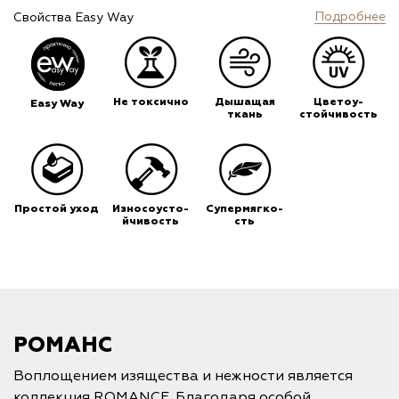
Подробнее
Свойства Easy Way
Не токсично
Дышащая
Цветоу-
Easy Way
ткань
стойчивость
Простой уход
Износоусто-
Супермягко-
йчивость
сть
РОМАНС
Воплощением изящества и нежности является
коллекция ROMANCE. Благодаря особой