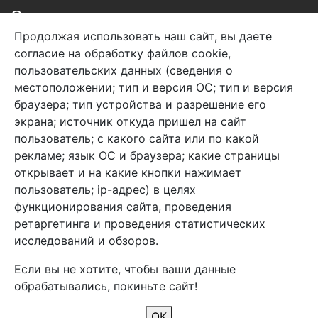
Связь с нами
Продолжая использовать наш сайт, вы даете
+7 (495) 933-38-08
согласие на обработку файлов cookie,
info@arben-textile.ru
- оптовые продажи
пользовательских данных (сведения о
местоположении; тип и версия ОС; тип и версия
браузера; тип устройства и разрешение его
экрана; источник откуда пришел на сайт
пользователь; с какого сайта или по какой
Арбен текстиль г. Щелково, пер.
рекламе; язык ОС и браузера; какие страницы
1-й Советский д.25, владение 2.
открывает и на какие кнопки нажимает
пользователь; ip-адрес) в целях
функционирования сайта, проведения
Мы в соц. сетях
ретаргетинга и проведения статистических
исследований и обзоров.
Если вы не хотите, чтобы ваши данные
обрабатывались, покиньте сайт!
2026 Copyright © Арбен
ОК