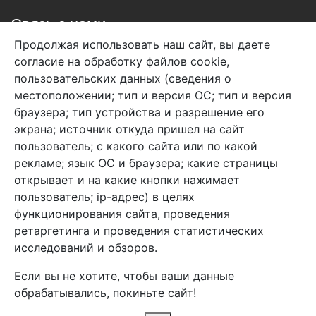
Связь с нами
Продолжая использовать наш сайт, вы даете
+7 (495) 933-38-08
согласие на обработку файлов cookie,
info@arben-textile.ru
- оптовые продажи
пользовательских данных (сведения о
местоположении; тип и версия ОС; тип и версия
браузера; тип устройства и разрешение его
экрана; источник откуда пришел на сайт
пользователь; с какого сайта или по какой
Арбен текстиль г. Щелково, пер.
рекламе; язык ОС и браузера; какие страницы
1-й Советский д.25, владение 2.
открывает и на какие кнопки нажимает
пользователь; ip-адрес) в целях
функционирования сайта, проведения
Мы в соц. сетях
ретаргетинга и проведения статистических
исследований и обзоров.
Если вы не хотите, чтобы ваши данные
обрабатывались, покиньте сайт!
2026 Copyright © Арбен