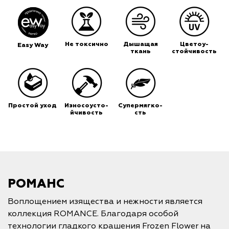
Не токсично
Дышащая
Цветоу-
Easy Way
ткань
стойчивость
Простой уход
Износоусто-
Супермягко-
йчивость
сть
РОМАНС
Воплощением изящества и нежности является
коллекция ROMANCE. Благодаря особой
технологии гладкого крашения Frozen Flower на