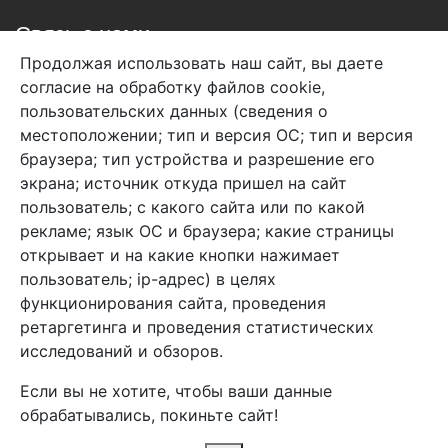
Связь с нами
Продолжая использовать наш сайт, вы даете
+7 (495) 933-38-08
согласие на обработку файлов cookie,
info@arben-textile.ru
- оптовые продажи
пользовательских данных (сведения о
местоположении; тип и версия ОС; тип и версия
браузера; тип устройства и разрешение его
экрана; источник откуда пришел на сайт
пользователь; с какого сайта или по какой
Арбен текстиль г. Щелково, пер.
рекламе; язык ОС и браузера; какие страницы
1-й Советский д.25, владение 2.
открывает и на какие кнопки нажимает
пользователь; ip-адрес) в целях
функционирования сайта, проведения
Мы в соц. сетях
ретаргетинга и проведения статистических
исследований и обзоров.
Если вы не хотите, чтобы ваши данные
обрабатывались, покиньте сайт!
2026 Copyright © Арбен