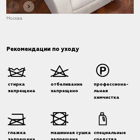
Москва
Т
Рекомендации по уходу
стирка
отбеливание
профессиона-
запрещена
запрещено
льная
химчистка
глажка
машинная сушка
специальные
запрещена
запрещена
средства