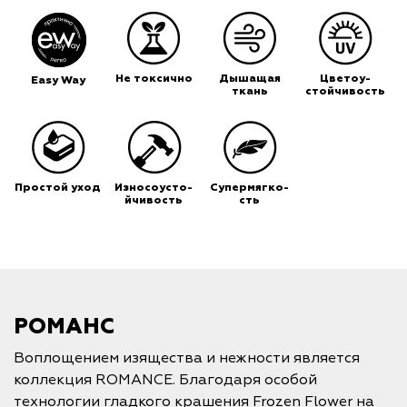
Не токсично
Дышащая
Цветоу-
Easy Way
ткань
стойчивость
Простой уход
Износоусто-
Супермягко-
йчивость
сть
РОМАНС
Воплощением изящества и нежности является
коллекция ROMANCE. Благодаря особой
технологии гладкого крашения Frozen Flower на