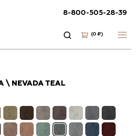
8-800-505-28-39
(
0 ₽
)
 \ NEVADA TEAL