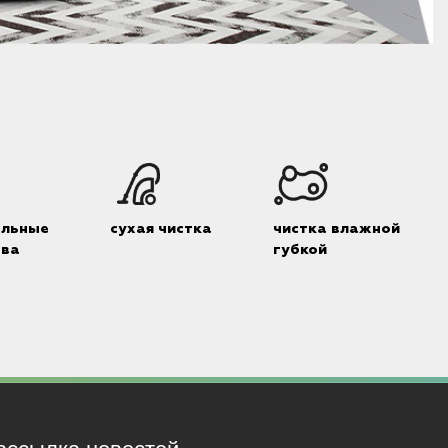
альные
сухая чистка
чистка влажной
тва
губкой