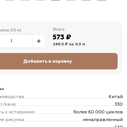
Итого
атно 0.5 м)
573
₽
286.5 ₽
за 0.5 м
ки
изводства
Китай
г/кв.м)
330
ть к истиранию
более 60 000 циклов
е рисунка
ненаправленный