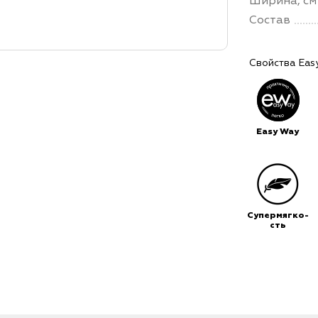
Ширина, см
Состав
Свойства Eas
Easy Way
Супермягко-
сть