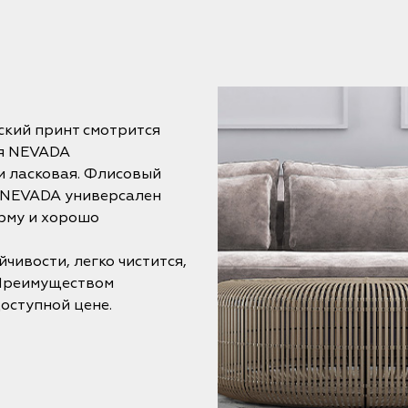
ский принт смотрится
ия NEVADA
и ласковая. Флисовый
р NEVADA универсален
рму и хорошо
чивости, легко чистится,
 Преимуществом
оступной цене.