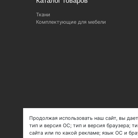
Каталог товаров
Ткани
Комплектующие для мебели
Продолжая использовать наш сайт, вы дает
тип и версия ОС; тип и версия браузера; т
Арбен текстиль г. Щелково, пер.
сайта или по какой рекламе; язык ОС и бра
1-й Советский д.25, владение 2.