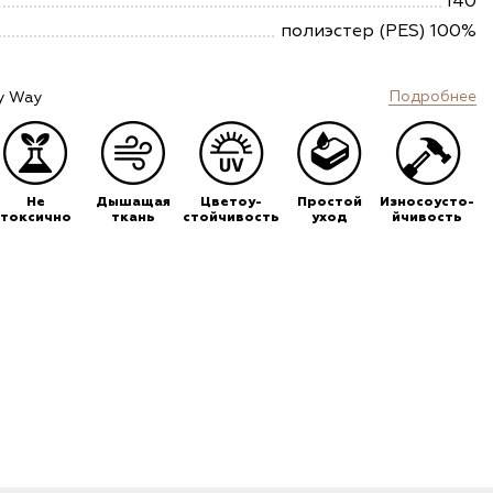
140
полиэстер (PES) 100%
Подробнее
y Way
Не
Дышащая
Цветоу-
Простой
Износоусто-
токсично
ткань
стойчивость
уход
йчивость