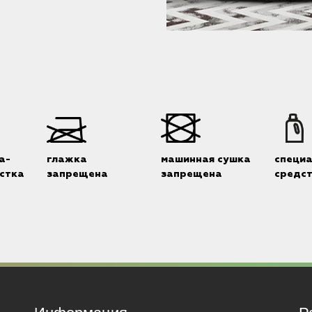
а-
глажка
машинная сушка
специ
стка
запрещена
запрещена
средс